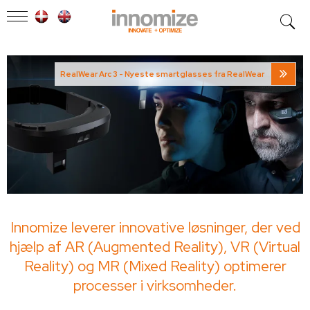
RealWear Arc 3 - Nyeste smartglasses fra RealWear
Innomize leverer innovative løsninger, der ved
hjælp af AR (Augmented Reality), VR (Virtual
Reality) og MR (Mixed Reality) optimerer
processer i virksomheder.