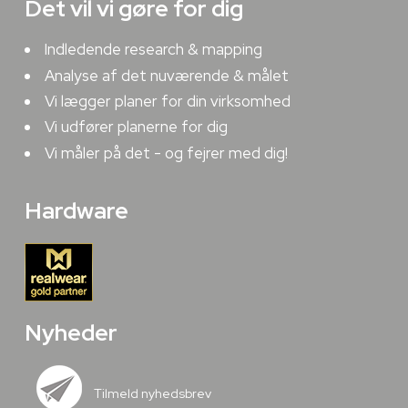
Det vil vi gøre for dig
Indledende research & mapping
Analyse af det nuværende & målet
Vi lægger planer for din virksomhed
Vi udfører planerne for dig
Vi måler på det - og fejrer med dig!
Hardware
Nyheder
Tilmeld nyhedsbrev