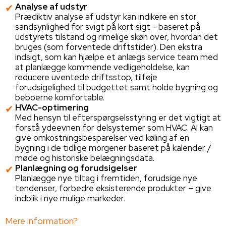
Analyse af udstyr
Prædiktiv analyse af udstyr kan indikere en stor
sandsynlighed for svigt på kort sigt - baseret på
udstyrets tilstand og rimelige skøn over, hvordan det
bruges (som forventede driftstider). Den ekstra
indsigt, som kan hjælpe et anlægs service team med
at planlægge kommende vedligeholdelse, kan
reducere uventede driftsstop, tilføje
forudsigelighed til budgettet samt holde bygning og
beboerne komfortable.
HVAC-optimering
Med hensyn til efterspørgselsstyring er det vigtigt at
forstå ydeevnen for delsystemer som HVAC. AI kan
give omkostningsbesparelser ved køling af en
bygning i de tidlige morgener baseret på kalender /
møde og historiske belægningsdata.
Planlægning og forudsigelser
Planlægge nye tiltag i fremtiden, forudsige nye
tendenser, forbedre eksisterende produkter – give
indblik i nye mulige markeder.
Mere information?