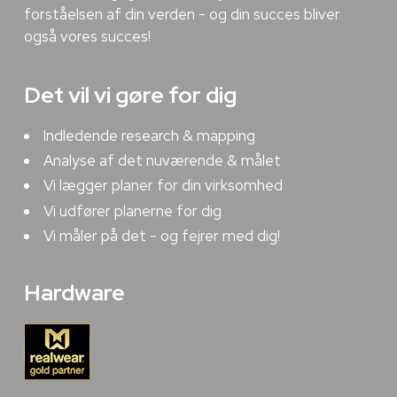
forståelsen af din verden - og din succes bliver
også vores succes!
Det vil vi gøre for dig
Indledende research & mapping
Analyse af det nuværende & målet
Vi lægger planer for din virksomhed
Vi udfører planerne for dig
Vi måler på det - og fejrer med dig!
Hardware