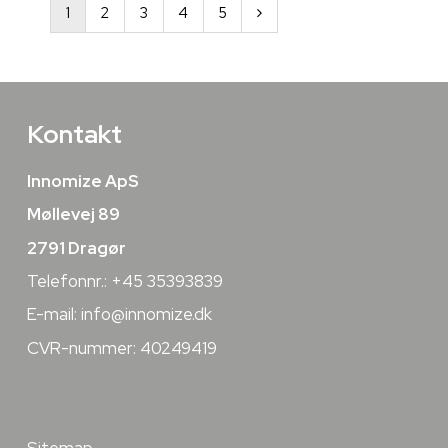
1
2
3
4
5
Kontakt
Innomize ApS
Møllevej 89
2791 Dragør
Telefonnr.: +45 35393839
E-mail:
info@innomize.dk
CVR-nummer: 40249419
Sitemap