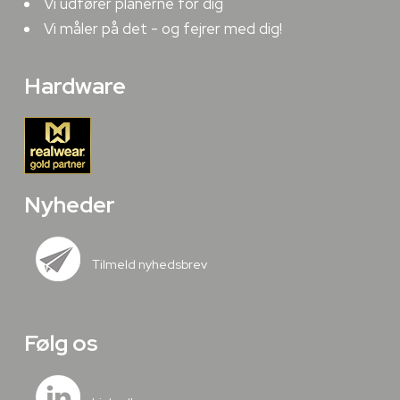
Vi udfører planerne for dig
Vi måler på det - og fejrer med dig!
Hardware
Nyheder
Tilmeld nyhedsbrev
Følg os