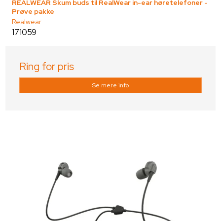
REALWEAR Skum buds til RealWear in-ear høretelefoner -
Prøve pakke
Realwear
171059
Ring for pris
Se mere info