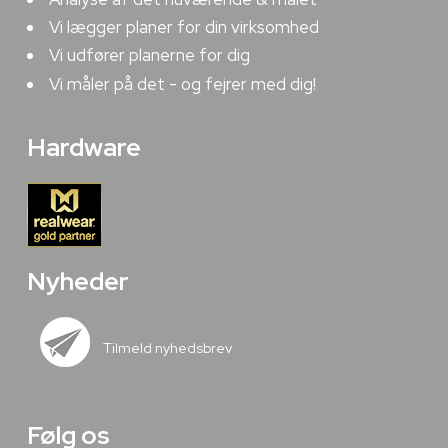
Vi lægger planer for din virksomhed
Vi udfører planerne for dig
Vi måler på det - og fejrer med dig!
Hardware
Nyheder
Tilmeld nyhedsbrev
Følg os