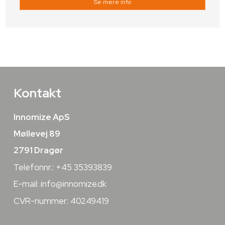
Se mere info
Kontakt
Innomize ApS
Møllevej 89
2791 Dragør
Telefonnr.: +45 35393839
E-mail:
info@innomize.dk
CVR-nummer: 40249419