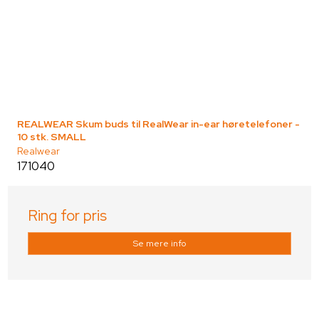
REALWEAR Skum buds til RealWear in-ear høretelefoner -
10 stk. SMALL
Realwear
171040
Ring for pris
Se mere info